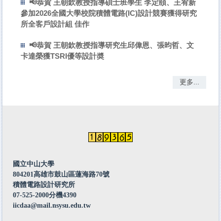
📢恭賀 王朝欽教授指導碩士班學生 李定頤、王宥新
參加2026全國大學校院積體電路(IC)設計競賽獲得研究
所全客戶設計組 佳作
📢恭賀 王朝欽教授指導研究生邱偉恩、張昀哲、文
卡達榮獲TSRI優等設計奬
更多...
國立中山大學
804201高雄市鼓山區蓮海路70號
積體電路設計研究所
07-525-2000分機4390
iicdaa@mail.nsysu.edu.tw